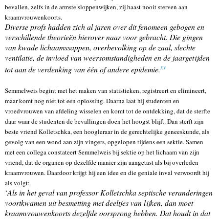
bevallen, zelfs in de armste sloppenwijken, zij haast nooit sterven aan
kraamvrouwenkoorts.
Diverse profs hadden zich al jaren over dit fenomeen gebogen en
verschillende theorieën hierover naar voor gebracht. Die gingen
van kwade lichaamssappen, overbevolking op de zaal, slechte
ventilatie, de invloed van weersomstandigheden en de jaargetijden
xv
tot aan de verdenking van één of andere epidemie.
Semmelweis begint met het maken van statistieken, registreert en elimineert,
maar komt nog niet tot een oplossing. Daarna laat hij studenten en
vroedvrouwen van afdeling wisselen en komt tot de ontdekking, dat de sterfte
daar waar de studenten de bevallingen doen het hoogst blijft. Dan sterft zijn
beste vriend Kolletschka, een hoogleraar in de gerechtelijke geneeskunde, als
gevolg van een wond aan zijn vingers, opgelopen tijdens een sektie. Samen
met een collega constateert Semmelweis bij sektie op het lichaam van zijn
vriend, dat de organen op dezelfde manier zijn aangetast als bij overleden
kraamvrouwen. Daardoor krijgt hij een idee en die geniale inval verwoordt hij
als volgt:
‘
Als in het geval van professor Kolletschka septische veranderingen
voortkwamen uit besmetting met deeltjes van lijken, dan moet
kraamvrouwenkoorts dezelfde oorsprong hebben. Dat houdt in dat