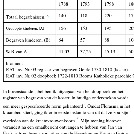
1788
1793
1798
18
ix
140
118
220
17
Totaal begrafenissen.
156
153
195
20
Gedoopte kinderen. (A)
Begraven kinderen. (B)
64
57
88
10
% B van A
41,03
37,25
45,13
50
bronnen:
RAT inv. Nr. 03 register van begraven Goirle 1730-1810 (koster).
RAT inv. Nr. 02 doopboek 1722-1810 Rooms Katholieke parochie G
In bovenstaande tabel ben ik uitgegaan van het doopboek en het
register van begraven van de koster. In huidige onderzoeken wordt
x
een meer gespecificeerde norm gehanteerd
. Omdat Florasina in het
kraambed stierf, ging ik er in eerste instantie van uit dat ze zou zijn
xi
overleden aan de kraamvrouwenkoorts.
Mijn mening hierover
verandert na een emailbericht ontvangen te hebben van Jan van
Eijck, arts en tevens voorzitter van de Heemkunige Kring in Goirle.