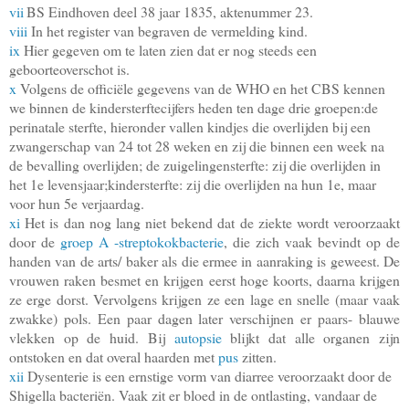
vii
BS Eindhoven deel 38 jaar 1835, aktenummer 23.
viii
In het register van begraven de vermelding kind.
ix
Hier gegeven om te laten zien dat er nog steeds een
geboorteoverschot is.
x
Volgens de officiële gegevens van de WHO en het CBS kennen
we binnen de kindersterftecijfers heden ten dage drie groepen:de
perinatale sterfte, hieronder vallen kindjes die overlijden bij een
zwangerschap van 24 tot 28 weken en zij die binnen een week na
de bevalling overlijden; de zuigelingensterfte: zij die overlijden in
het 1e levensjaar;kindersterfte: zij die overlijden na hun 1e, maar
voor hun 5e verjaardag.
xi
Het is dan nog lang niet bekend dat de ziekte wordt veroorzaakt
door de
groep A -streptokok
bacterie
, die zich vaak bevindt op de
handen van de arts/ baker als die ermee in aanraking is geweest. De
vrouwen raken besmet en krijgen eerst hoge koorts, daarna krijgen
ze erge dorst. Vervolgens krijgen ze een lage en snelle (maar vaak
zwakke) pols. Een paar dagen later verschijnen er paars- blauwe
vlekken op de huid. Bij
autopsie
blijkt dat alle organen zijn
ontstoken en dat overal haarden met
pus
zitten.
xii
Dysenterie is een ernstige vorm van diarree veroorzaakt door de
Shigella bacteriën. Vaak zit er bloed in de ontlasting, vandaar de