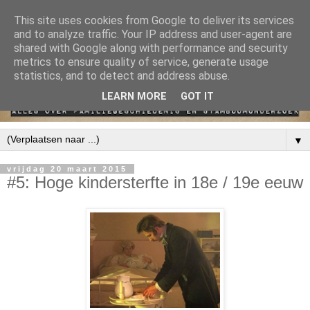
This site uses cookies from Google to deliver its services
and to analyze traffic. Your IP address and user-agent are
shared with Google along with performance and security
metrics to ensure quality of service, generate usage
statistics, and to detect and address abuse.
LEARN MORE
GOT IT
▼
vrijdag 20 maart 2015
#5: Hoge kindersterfte in 18e / 19e eeuw