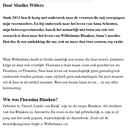
Door Marlies Witters
Sinds 2011 ben ik bezig met onderzoek naar de vrouwen die mij voorgingen:
mijn voormoeders. En bij onderzoek naar het leven van Anna Schouten,
mijn betovergrootmoeder, kan ik het natuurlijk niet laten om ook wat
research te doen naar het leven van Wilhelmina Blanken, Anna’s moeder.
Dan doe ik een ontdekking die me, ook na meer dan twee eeuwen, erg raakt.
Want Wilhelmina heeft in Goirle namelijk een zuster, die daar trouwt, kinderen
krijgt en daar ook overlijdt. Florasina is haar naam, soms ook geschreven als
Floratina, of Florentia. Naar haar leven zal waarschijnlijk geen genealogisch
onderzoek worden gedaan, want zij heeft geen nakomelingen. En juist daarom
wil ik haar in dit artikel noemen. Weer een beetje laten leven… in ons aller
herinnering.
Wie was Florasina Blanken?
Geboren in ‘Gassel, Lande van Kuijk’ zijn ze, de zusjes Blanken. Als dochters
van Jan Blanken en Antonetta. En zoals in die tijd gebruikelijk is, zijn ze al
jong aan het werk gegaan, waarschijnlijk als dienstbode. Zoals uit de
huwelijksregisters blijkt is Wilhelmina via