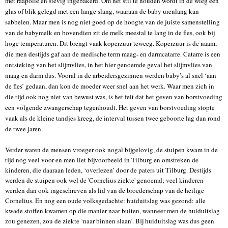
met raapolie en stevig ingebakerd. Om het stil te houden wordt in de wieg een
glas of blik gelegd met een lange slang, waaraan de baby urenlang kan
sabbelen. Maar men is nog niet goed op de hoogte van de juiste samenstelling
van de babymelk en bovendien zit de melk meestal te lang in de fles, ook bij
hoge temperaturen. Dit brengt vaak koperzuur teweeg. Koperzuur is de naam,
die men destijds gaf aan de medische term maag- en darmcatarre. Catarre is een
ontsteking van het slijmvlies, in het hier genoemde geval het slijmvlies van
maag en darm dus. Vooral in de arbeidersgezinnen werden baby’s al snel ‘aan
de fles’ gedaan, dan kon de moeder weer snel aan het werk. Waar men zich in
die tijd ook nog niet van bewust was, is het feit dat het geven van borstvoeding
een volgende zwangerschap tegenhoudt. Het geven van borstvoeding stopte
vaak als de kleine tandjes kreeg, de interval tussen twee geboorte lag dan rond
de twee jaren.
Verder waren de mensen vroeger ook nogal bijgelovig, de stuipen kwam in de
tijd nog veel voor en men liet bijvoorbeeld in Tilburg en omstreken de
kinderen, die daaraan leden, ‘overlezen’ door de paters uit Tilburg. Destijds
werden de stuipen ook wel de 'Cornelius ziekte' genoemd; veel kinderen
werden dan ook ingeschreven als lid van de broederschap van de heilige
Cornelius. En nog een oude volksgedachte: huiduitslag was gezond: alle
kwade stoffen kwamen op die manier naar buiten, wanneer men de huiduitslag
zou genezen, zou de ziekte ‘naar binnen slaan’. Bij huiduitslag was dus geen