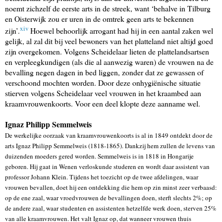
noemt zichzelf de eerste arts in de streek, want ‘behalve in Tilburg
en Oisterwijk zou er uren in de omtrek geen arts te bekennen
xiv
zijn’.
Hoewel behoorlijk arrogant had hij in een aantal zaken wel
gelijk, al zal dit bij veel bewoners van het platteland niet altijd goed
zijn overgekomen. Volgens Scheidelaar lieten de plattelandsartsen
en verpleegkundigen (als die al aanwezig waren) de vrouwen na de
bevalling negen dagen in bed liggen, zonder dat ze gewassen of
verschoond mochten worden. Door deze onhygiënische situatie
stierven volgens Scheidelaar veel vrouwen in het kraambed aan
kraamvrouwenkoorts. Voor een deel klopte deze aanname wel.
Ignaz Philipp Semmelweis
De werkelijke oorzaak van kraamvrouwenkoorts is al in 1849 ontdekt door de
arts Ignaz Philipp Semmelweis (1818-1865). Dankzij hem zullen de levens van
duizenden moeders gered worden. Semmelweis is in 1818 in Hongarije
geboren. Hij gaat in Wenen verloskunde studeren en wordt daar assistent van
professor Johann Klein. Tijdens het toezicht op de twee afdelingen, waar
vrouwen bevallen, doet hij een ontdekking die hem op zin minst zeer verbaasd:
op de ene zaal, waar vroedvrouwen de bevallingen doen, sterft slechts 2%; op
de andere zaal, waar studenten en assistenten hetzelfde werk doen, sterven 25%
van alle kraamvrouwen. Het valt Ignaz op, dat wanneer vrouwen thuis