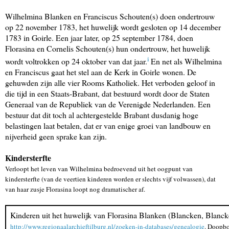
Wilhelmina Blanken en Franciscus Schouten(s) doen ondertrouw
op 22 november 1783, het huwelijk wordt gesloten op 14 december
1783 in Goirle. Een jaar later, op 25 september 1784, doen
Florasina en Cornelis Schouten(s) hun ondertrouw, het huwelijk
i
wordt voltrokken op 24 oktober van dat jaar.
En net als Wilhelmina
en Franciscus gaat het stel aan de Kerk in Goirle wonen. De
gehuwden zijn alle vier Rooms Katholiek. Het verboden geloof in
die tijd in een Staats-Brabant, dat bestuurd wordt door de Staten
Generaal van de Republiek van de Verenigde Nederlanden. Een
bestuur dat dit toch al achtergestelde Brabant dusdanig hoge
belastingen laat betalen, dat er van enige groei van landbouw en
nijverheid geen sprake kan zijn.
Kindersterfte
Verloopt het leven van Wilhelmina bedroevend uit het oogpunt van
kindersterfte (van de veertien kinderen worden er slechts vijf volwassen), dat
van haar zusje Florasina loopt nog dramatischer af.
Kinderen uit het huwelijk van Florasina Blanken (Blancken, Blanck
http://www.regionaalarchieftilburg.nl/zoeken-in-databases/genealogie
. Doopbo