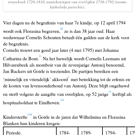
trouwboek 1726-1810, aantekeningen van overlijden 1736-1792 (rooms-
katholieke parochie).
Vier dagen na de begrafenis van haar 7e kindje, op 12 april 1794
iii
wordt ook Florasina begraven,
ze is dan 38 jaar oud. Haar
weduwnaar Cornelis Schouten betaalt één gulden aan de kerk voor
de begrafenis.
Cornelis trouwt een goed jaar later (4 mei 1795) met Johanna
iv
Catharina de Bont.
Na het huwelijk wordt Cornelis Leemans uit
Hilvarenbeek als momboir van de zevenjarige Antonij benoemd,
Jan Backers uit Goirle is toeziender. De partijen bereiken een
v
‘minnelijk en vriendelijk’ akkoord
met betrekking tot de erfenis en
de kosten van levensonderhoud van Antonij. Deze blijft ongehuwd
vi
en sterft volgens de aangifte van overlijden, op 52 jarige
leeftijd als
vii
hospitaalsoldaat te Eindhoven.
viii
Kindersterfte
in Goirle in de jaren dat Wilhelmina en Florasina
Blanken hun kinderen kregen:
Periode.
1784-
1789-
1794-
17