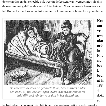
dokter nodig en dat scheelde ook weer in de kosten, want vergeet niet: slechts
de mensen met geld konden een dokter betalen. Voor de meeste bewoners van
het Brabantse land was een doktersvisite iets wat men zich niet kon permiteren.
Kra
am
vro
uwe
nko
orts
In
Hilv
aren
bee
k
begi
nt in
188
De vroedvrouw deed de geboorte thuis, heel diskreet onder
4
een doek. Bij thuisbevallingen kwam kraamvrouwenkoorts
dokt
duidelijk veel minder voor dan in het ziekenhuis.
er
Scheidelaar zijn praktijk, hij is aan de universiteit afgestudeerd en