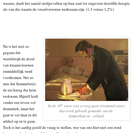
wassen, daalt het aantal sterfgevallen op hun zaal tot ongeveer dezelfde hoogte
als van die waarin de vroedvrouwen werkzaam zijn. (1,3 versus 1,2%)
Nu is het niet zo
gegaan dat
wereldwijd de dood
van kraamvrouwen
onmiddellijk werd
voorkomen. Net zo
min dat Semmelweis
de eer kreeg die hem
toekwam. Hijzelf leidt
verder een leven vol
e
In de 19
eeuw was er nog geen stromend water,
dramatiek, maar het
dus werd gebruik gemaakt van de
gaat te ver daar in dit
lampetkan en –schaal.
artikel op in te gaan.
Toch is het aardig jezelf de vraag te stellen, wie van ons hier niet zou rond