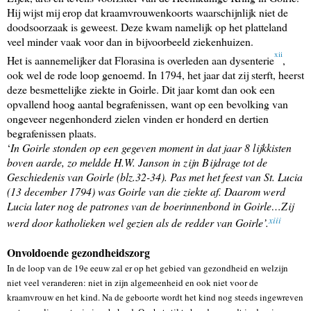
Hij wijst mij erop dat kraamvrouwenkoorts waarschijnlijk niet de
doodsoorzaak is geweest. Deze kwam namelijk op het platteland
veel minder vaak voor dan in bijvoorbeeld ziekenhuizen.
xii
Het is aannemelijker dat Florasina is overleden aan dysenterie
,
ook wel de rode loop genoemd. In 1794, het jaar dat zij sterft, heerst
deze besmettelijke ziekte in Goirle. Dit jaar komt dan ook een
opvallend hoog aantal begrafenissen, want op een bevolking van
ongeveer negenhonderd zielen vinden er honderd en dertien
begrafenissen plaats.
‘
In Goirle stonden op een gegeven moment in dat jaar 8 lijkkisten
boven aarde, zo meldde H.W. Janson in zijn Bijdrage tot de
Geschiedenis van Goirle (blz.32-34). Pas met het feest van St. Lucia
(13 december 1794) was Goirle van die ziekte af. Daarom werd
Lucia later nog de patrones van de boerinnenbond in Goirle…Zij
xiii
werd door katholieken wel gezien als de redder van Goirle’.
Onvoldoende gezondheidszorg
In de loop van de 19e eeuw zal er op het gebied van gezondheid en welzijn
niet veel veranderen: niet in zijn algemeenheid en ook niet voor de
kraamvrouw en het kind. Na de geboorte wordt het kind nog steeds ingewreven