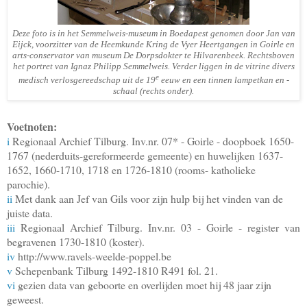
Deze foto is in het Semmelweis-museum in Boedapest genomen door Jan van
Eijck, voorzitter van de Heemkunde Kring de Vyer Heertgangen in Goirle en
arts-conservator van museum De Dorpsdokter te Hilvarenbeek. Rechtsboven
het portret van Ignaz Philipp Semmelweis. Verder liggen in de vitrine divers
e
medisch verlosgereedschap uit de 19
eeuw en een tinnen lampetkan en -
schaal (rechts onder).
Voetnoten:
i
Regionaal Archief Tilburg. Inv.nr. 07* - Goirle - doopboek 1650-
1767 (nederduits-gereformeerde gemeente) en huwelijken 1637-
1652, 1660-1710, 1718 en 1726-1810 (rooms- katholieke
parochie).
ii
Met dank aan Jef van Gils voor zijn hulp bij het vinden van de
juiste data.
iii
Regionaal Archief Tilburg. Inv.nr. 03 - Goirle - register van
begravenen 1730-1810 (koster).
iv
http://www.ravels-weelde-poppel.be
v
Schepenbank Tilburg 1492-1810 R491 fol. 21.
vi
gezien data van geboorte en overlijden moet hij 48 jaar zijn
geweest.