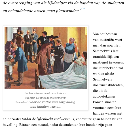
de overbrenging van die lijkdeeltjes via de handen van de studenten
xvi
en behandelende artsen moet plaatsvinden.’
Van het bestaan
van bacteriën weet
men dan nog niet.
Semmelweis laat
onmiddellijk een
maatregel invoeren,
die later bekend zal
worden als de
Semmelweis
doctrine: studenten,
die uit de
Een kraamkamer in het ziekenhuis met
autopsiekamer
studenten die sinds de ontdekking van
komen, moeten
voor de verlossing zorgvuldig
Semmelweis
hun handen wasten.
voortaan eerst hun
handen wassen met
chloorwater
totdat de lijkenlucht verdwenen is
, voordat ze gaan helpen bij een
bevalling. Binnen een maand, nadat de studenten hun handen zijn gaan