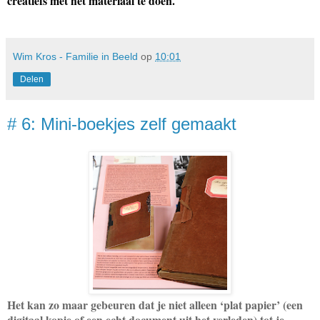
creatiefs met het materiaal te doen.
Wim Kros - Familie in Beeld
op
10:01
Delen
# 6: Mini-boekjes zelf gemaakt
Het kan zo maar gebeuren dat je niet alleen ‘plat papier’ (een
digitaal kopie of een echt document uit het verleden) tot je