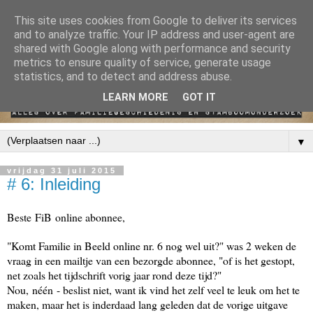
This site uses cookies from Google to deliver its services
and to analyze traffic. Your IP address and user-agent are
shared with Google along with performance and security
metrics to ensure quality of service, generate usage
statistics, and to detect and address abuse.
LEARN MORE
GOT IT
▼
vrijdag 31 juli 2015
# 6: Inleiding
Beste
FiB
online abonnee,
"Komt Familie in Beeld online nr. 6 nog wel uit?" was 2 weken de
vraag in een mailtje van een bezorgde abonnee, "of is het gestopt,
net zoals het tijdschrift vorig jaar rond deze tijd?"
Nou,
néén
- beslist niet, want ik vind het zelf veel te leuk om het te
maken, maar het is inderdaad lang geleden dat de vorige uitgave