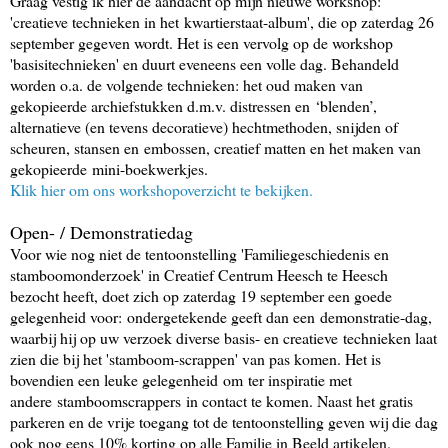
Graag vestig ik hier de aandacht op mijn nieuwe workshop:
'creatieve technieken in het
kwartierstaat-album
', die op zaterdag 26
september gegeven wordt. Het is een vervolg op de workshop
'
basisitechnieken
' en duurt eveneens een volle dag. Behandeld
worden o.a. de volgende technieken: het oud maken van
gekopieerde archiefstukken d.m.v. distressen en
‘
blende
n’
,
alternatieve (en tevens decoratieve) hechtmethoden, snijden of
scheuren, stansen en
embossen
, creatief ma
t
ten en het maken van
gekopieerde
mini-boekwerkjes
.
Klik hier om ons workshopoverzicht te bekijken.
Open- / Demonstratiedag
Voor wie nog niet de tentoonstelling 'Familiegeschiedenis en
stamboomonderzoek' in Creatief Centrum Heesch te Heesch
bezocht heeft, doet zich op zaterdag 19 september een goede
gelegenheid voor
:
ondergetekende geeft dan een
demonstratie-dag
,
waarbij hij op uw verzoek diverse basis- en creatieve
technieken laat
zien die bij het '
stamboom-
scrappen
' van pas komen. Het is
bovendien een leuke gelegenheid
om
ter inspiratie met
andere
stamboomscrappers
in contact te komen. Naast het gratis
parkeren en de vrije toegang tot de tentoonstelling geven wij die dag
ook nog eens 10% korting op alle Familie in Beeld artikelen.