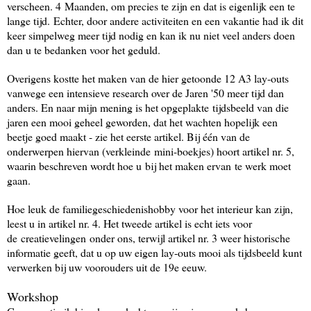
verscheen. 4
M
aanden, om precies te zijn en dat is eigenlijk een te
lange tijd.
Echter, door andere activiteiten en een vakantie had ik dit
keer simpelweg meer tijd nodig en kan ik nu niet veel anders doen
dan u te bedanken voor het geduld.
Overigens kostte het maken van de hier getoonde 12 A3 lay-outs
vanwege een intensieve research over de Jaren '50 meer tijd dan
anders. En naar mijn mening is het opgepla
kte
tijdsbeeld van die
jaren een mooi geheel geworden, dat het wachten hopelijk een
beetje goed maakt - zie het eerste artikel. Bij één van de
onderwerpen hiervan (verkleinde
mini-boekjes
) hoort artikel nr. 5,
waarin beschreven wordt hoe u
bij het maken ervan
te werk moet
gaan.
Hoe leuk de familiegeschiedenishobby voor het interieur kan zijn,
leest u in artikel nr. 4. Het tweede artikel is echt iets voor
de
creatievelingen
onder ons, terwijl artikel nr. 3 weer historische
informatie geeft, dat u op uw eigen lay-outs mooi als tijdsbeeld kunt
verwerken bij uw voorouders uit de 19e eeuw.
Workshop