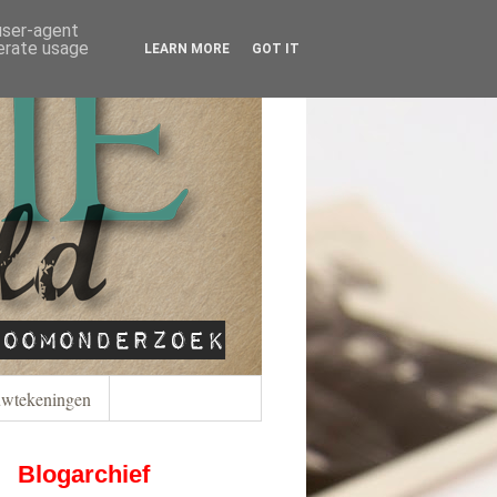
 user-agent
nerate usage
LEARN MORE
GOT IT
wtekeningen
Blogarchief