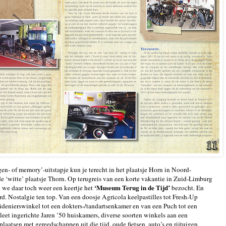
ngen- of memory’-uitstapje kun je terecht in het plaatsje Horn in Noord-
 ‘witte’ plaatsje Thorn. Op terugreis van een korte vakantie in Zuid-Limburg
‘Museum Terug in de Tijd’
we daar toch weer een keertje het
bezocht. En
d. Nostalgie ten top. Van een doosje Agricola keelpastilles tot Fresh-Up
uidenierswinkel tot een dokters-/tandartsenkamer en van een Puch tot een
t ingerichte Jaren ’50 huiskamers, diverse soorten winkels aan een
laatsen met gereedschappen uit die tijd, oude fietsen, auto’s en rijtuigen,