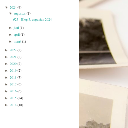
2024
(4)
▼
augustus
(1)
▼
#23 - Blog 3, augustus 2024
juni
(1)
►
april
(1)
►
maart
(1)
►
2022
(2)
►
2021
(2)
►
2020
(2)
►
2019
(2)
►
2018
(7)
►
2017
(6)
►
2016
(6)
►
2015
(24)
►
2014
(18)
►