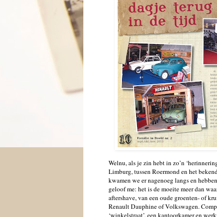
Welnu, als je zin hebt in zo’n ‘herinneri
Limburg, tussen Roermond en het bekende
kwamen we er nagenoeg langs en hebben 
geloof me: het is de moeite meer dan waar
aftershave, van een oude groenten- of kr
Renault Dauphine of Volkswagen. Complee
‘winkelstraat’, een kantoorkamer en werkp