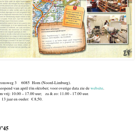
leonsweg 3
6085
Horn (Noord-Limburg).
eopend van april t/m oktober; voor overige data zie de
website
.
/m vrij: 10.00 – 17.00 uur;
za & zo: 11.00 - 17.00 uur.
13 jaar en ouder:
€ 8,50.
/’45